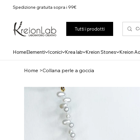
Spedizione gratuita sopra i 99€
Tutti i prodotti
Home
Elementi
Iconici
Krea lab
Kreion Stones
Kreion A
Home
>
Collana perle a goccia