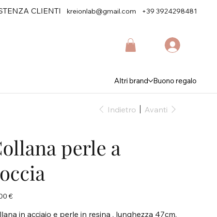
STENZA CLIENTI
kreionlab@gmail.com
+39 3924298481
Altri brand
Buono regalo
Indietro
Avanti
ollana perle a
occia
zo
00 €
lana in acciaio e perle in resina , lunghezza 47cm,