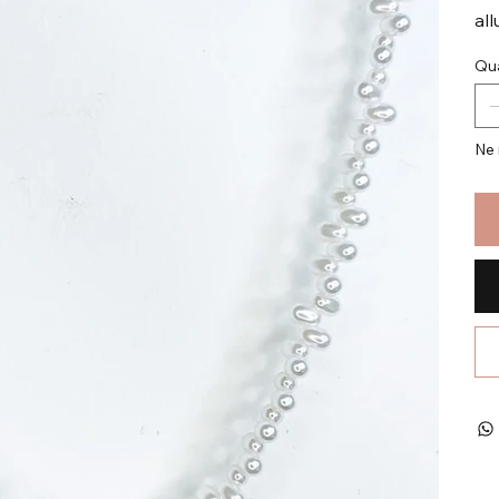
al
Qua
Ne 