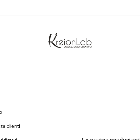
o
za clienti
ddicted