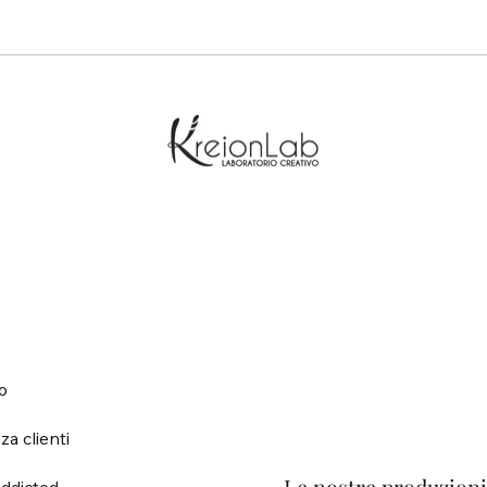
o
za clienti
ddicted