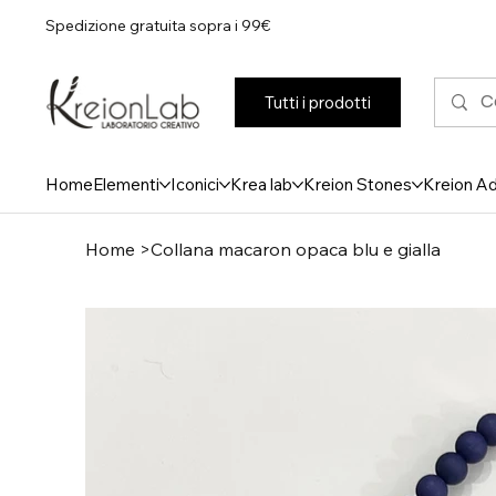
Spedizione gratuita sopra i 99€
Tutti i prodotti
Home
Elementi
Iconici
Krea lab
Kreion Stones
Kreion A
Home
>
Collana macaron opaca blu e gialla