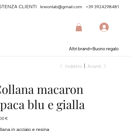
STENZA CLIENTI
kreionlab@gmail.com
+39 3924298481
Altri brand
Buono regalo
Indietro
Avanti
ollana macaron
paca blu e gialla
zo
00 €
lana in acciaio e resina