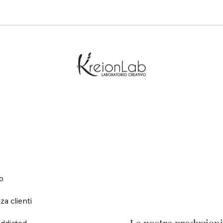
o
za clienti
ddicted