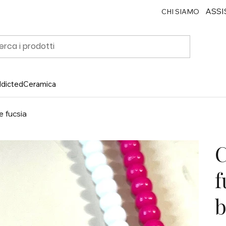
ASSI
CHI SIAMO
ddicted
Ceramica
 fucsia
f
b