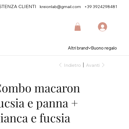
STENZA CLIENTI
kreionlab@gmail.com
+39 3924298481
Altri brand
Buono regalo
Indietro
Avanti
Combo macaron
ucsia e panna +
ianca e fucsia