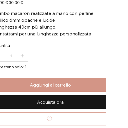
zo
Prezzo
00 €
30,00 €
nale
scontato
mbo macaron realizzate a mano con perline
rilico 6mm opache e lucide
nghezza 40cm più allungo.
ntattami per una lunghezza personalizzata
ntità
restano solo: 1
Aggiungi al carrello
Acquista ora