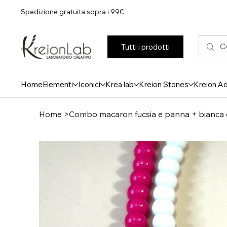
Spedizione gratuita sopra i 99€
Tutti i prodotti
Home
Elementi
Iconici
Krea lab
Kreion Stones
Kreion A
Home
>
Combo macaron fucsia e panna + bianca e