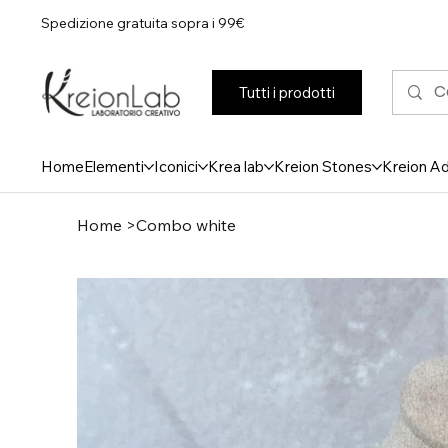
Spedizione gratuita sopra i 99€
Tutti i prodotti
Home
Elementi
Iconici
Krea lab
Kreion Stones
Kreion A
Home
>
Combo white