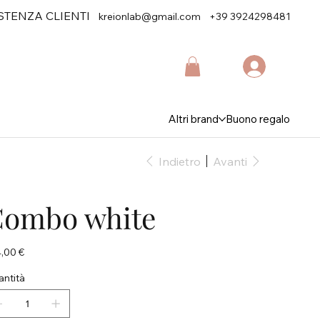
STENZA CLIENTI
kreionlab@gmail.com
+39 3924298481
Altri brand
Buono regalo
Indietro
Avanti
Combo white
zo
,00 €
ntità