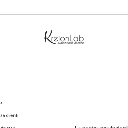
o
za clienti
ddicted