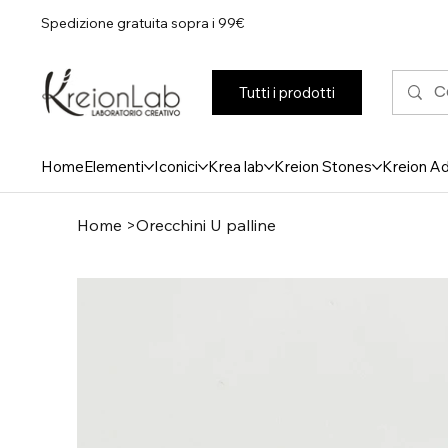
Spedizione gratuita sopra i 99€
Tutti i prodotti
Home
Elementi
Iconici
Krea lab
Kreion Stones
Kreion A
Home
>
Orecchini U palline