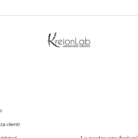
o
za clienti
ddicted