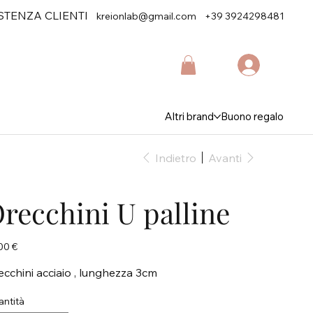
STENZA CLIENTI
kreionlab@gmail.com
+39 3924298481
Altri brand
Buono regalo
Indietro
Avanti
recchini U palline
zo
00 €
ecchini acciaio , lunghezza 3cm
ntità