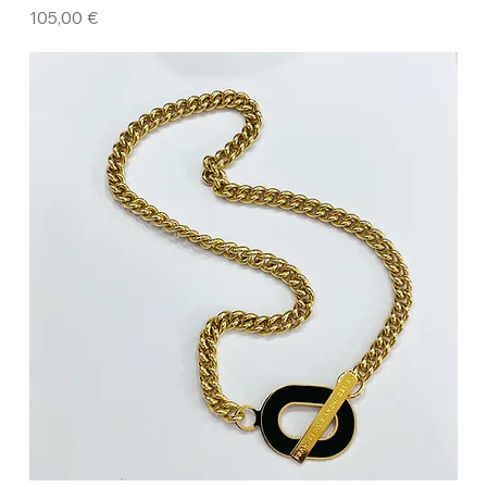
Prezzo
105,00 €