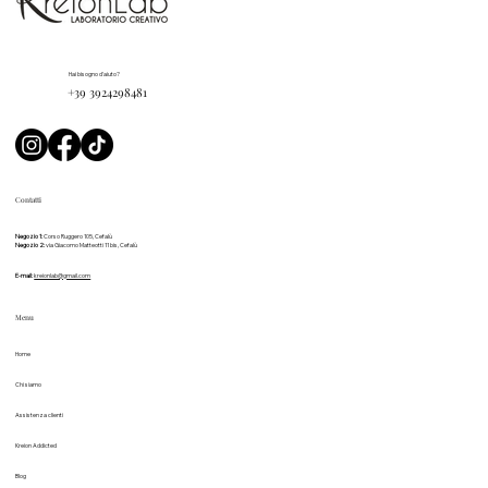
Hai bisogno d'aiuto?
+39 3924298481
Contatti
Negozio 1:
Corso Ruggero 105, Cefalù
Negozio 2:
via Giacomo Matteotti 11 bis, Cefalù
E-mail:
kreionlab@gmail.com
Menu
Home
Chi siamo
Assistenza clienti
Kreion Addicted
Blog