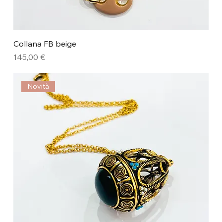
Collana FB beige
Prezzo
145,00 €
Novità