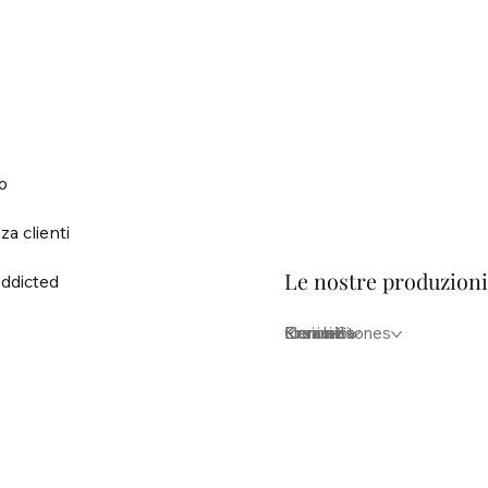
o
za clienti
Le nostre produzion
ddicted
Elementi
Iconici
Krea lab
Kreion Stones
Ceramica