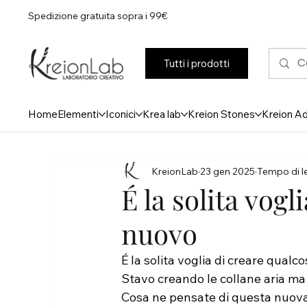
Spedizione gratuita sopra i 99€
Tutti i prodotti
Home
Elementi
Iconici
Krea lab
Kreion Stones
Kreion A
KreionLab
23 gen 2025
Tempo di le
É la solita vogl
nuovo
É la solita voglia di creare qualco
Stavo creando le collane aria ma 
Cosa ne pensate di questa nuov