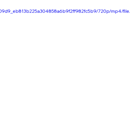
o/ab09d9_eb813b225a304858a6b9f2ff982fc5b9/720p/mp4/file