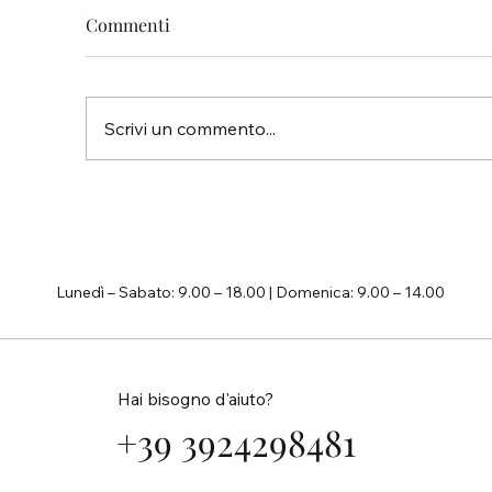
Commenti
Pa
Scrivi un commento...
La vita è troppo breve per non
inseguire i propri sogni
Lunedì – Sabato: 9.00 – 18.00 | Domenica: 9.00 – 14.00
Hai bisogno d'aiuto?
+39 3924298481