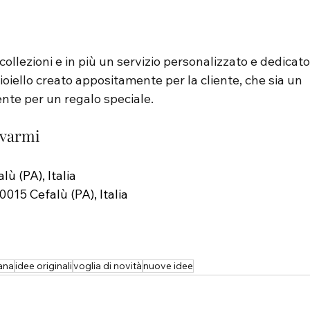
ollezioni e in più un servizio personalizzato e dedicato
oiello creato appositamente per la cliente, che sia un 
nte per un regalo speciale.
ovarmi
ù (PA), Italia
0015 Cefalù (PA), Italia
ana
idee originali
voglia di novità
nuove idee