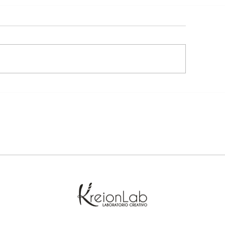
ri.
Non è giornata pe
io ho sempre una 