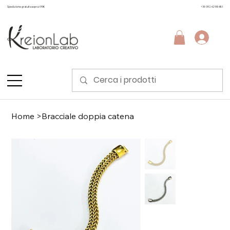
Spedizione gratuita sopra i 99€
+39 3924298481
Home
>
Bracciale doppia catena