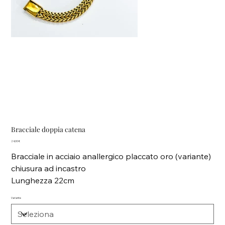
Bracciale doppia catena
Prezzo
24,00 €
Bracciale in acciaio anallergico placcato oro (variante)
chiusura ad incastro
Lunghezza 22cm
Variante