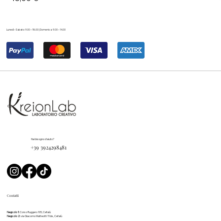
Lunedì – Sabato: 9.00 – 18.00 | Domenica: 9.00 – 14.00
Hai bisogno d'aiuto?
+39 3924298481
Contatti
Negozio 1:
Corso Ruggero 105, Cefalù
Negozio 2:
via Giacomo Matteotti 11 bis, Cefalù