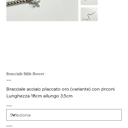
Bracciale little flower
Prezzo
18,00 €
Bracciale acciaio placcato oro (variante) con zirconi
Lunghezza 18cm allungo 3,5cm
Variante
Quantità