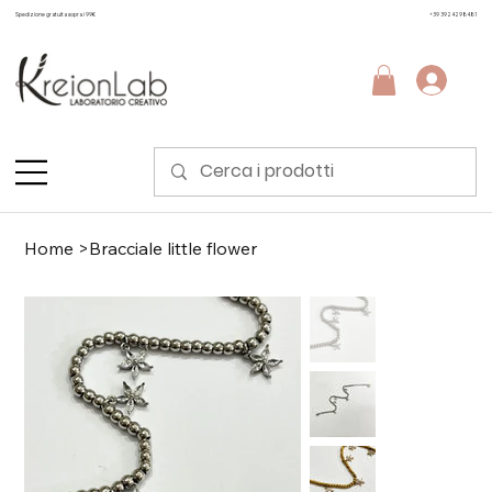
Spedizione gratuita sopra i 99€
+39 3924298481
Home
>
Bracciale little flower