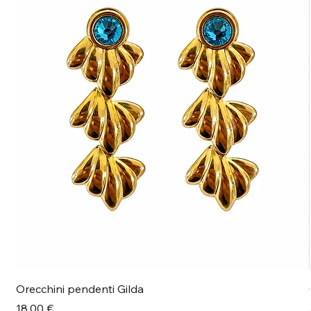
Orecchini pendenti Gilda
Prezzo
18,00 €