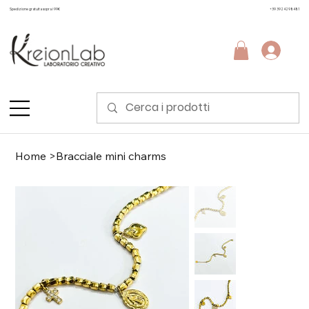
Spedizione gratuita sopra i 99€
+39 3924298481
Home
>
Bracciale mini charms