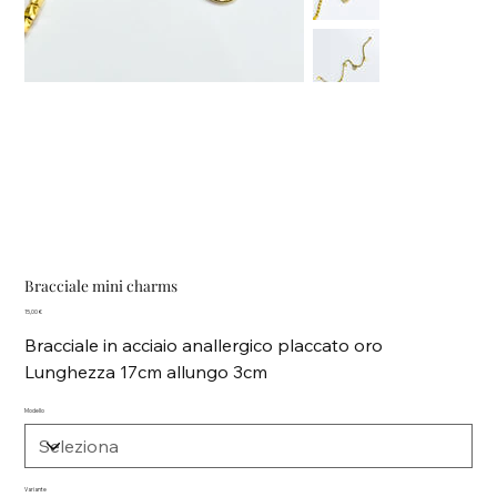
Bracciale mini charms
Prezzo
15,00 €
Bracciale in acciaio anallergico placcato oro
Lunghezza 17cm allungo 3cm
Modello
Variante