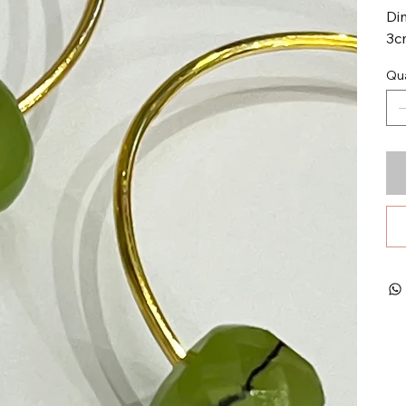
Di
3c
Qua