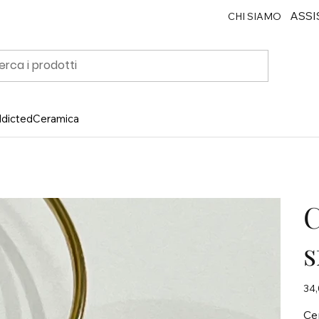
ASSI
CHI SIAMO
ddicted
Ceramica
C
s
Prez
34,
Ce