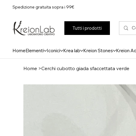
Spedizione gratuita sopra i 99€
Tutti i prodotti
Home
Elementi
Iconici
Krea lab
Kreion Stones
Kreion A
Home
>
Cerchi cubotto giada sfaccettata verde