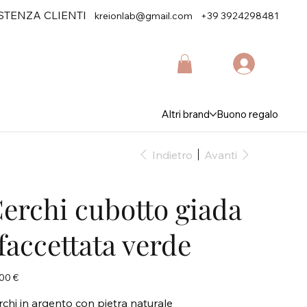
STENZA CLIENTI
kreionlab@gmail.com
+39 3924298481
Altri brand
Buono regalo
Indietro
Avanti
erchi cubotto giada
faccettata verde
zo
00 €
rchi in argento con pietra naturale