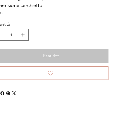
mensione cerchietto
m
ntità
Esaurito