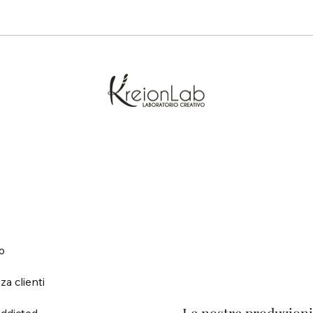
o
za clienti
ddicted