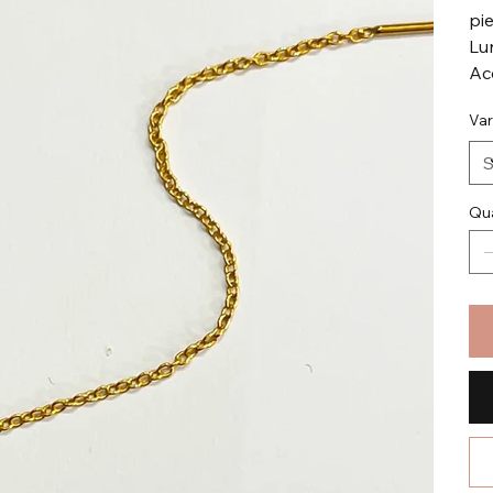
pi
Lu
Ac
Var
Qua