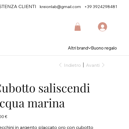
STENZA CLIENTI
kreionlab@gmail.com
+39 3924298481
Altri brand
Buono regalo
Indietro
Avanti
ubotto saliscendi
cqua marina
zo
00 €
ecchini in argento placcato oro con cubotto