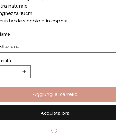
etra naturale
nghezza 10cm
quistabile singolo o in coppia
iante
ntità
Aggiungi al carrello
Acquista ora