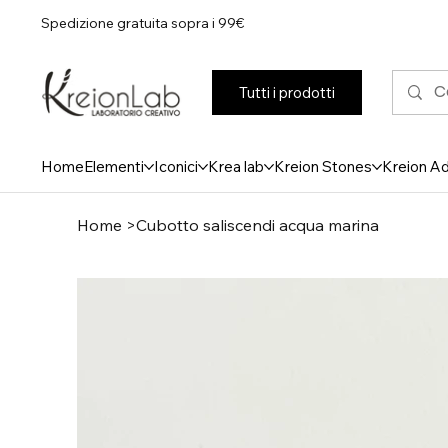
Spedizione gratuita sopra i 99€
Tutti i prodotti
Home
Elementi
Iconici
Krea lab
Kreion Stones
Kreion A
Home
>
Cubotto saliscendi acqua marina