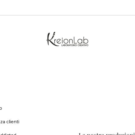
o
za clienti
ddicted