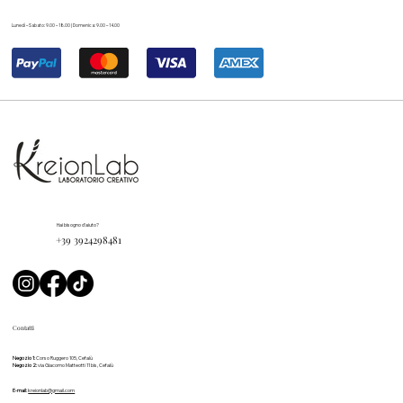
Lunedì – Sabato: 9.00 – 18.00 | Domenica: 9.00 – 14.00
Hai bisogno d'aiuto?
+39 3924298481
Contatti
Negozio 1:
Corso Ruggero 105, Cefalù
Negozio 2:
via Giacomo Matteotti 11 bis, Cefalù
E-mail:
kreionlab@gmail.com