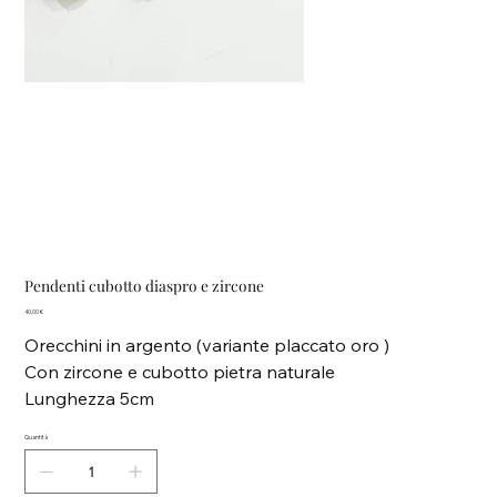
Pendenti cubotto diaspro e zircone
Prezzo
40,00 €
Orecchini in argento (variante placcato oro )
Con zircone e cubotto pietra naturale
Lunghezza 5cm
Quantità