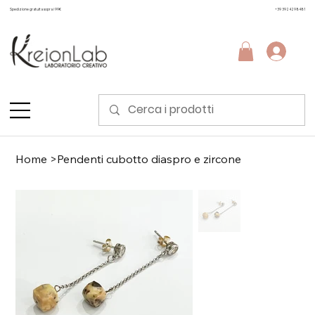
Spedizione gratuita sopra i 99€
+39 3924298481
Home
>
Pendenti cubotto diaspro e zircone