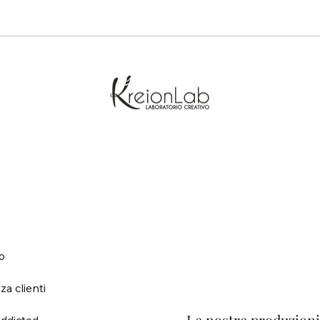
o
za clienti
ddicted