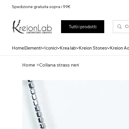
Spedizione gratuita sopra i 99€
Tutti i prodotti
Home
Elementi
Iconici
Krea lab
Kreion Stones
Kreion A
Home
>
Collana strass neri