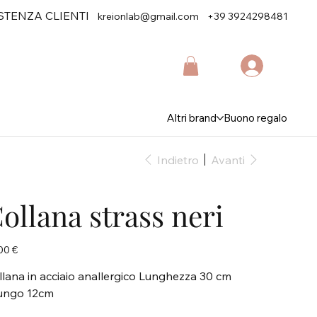
STENZA CLIENTI
kreionlab@gmail.com
+39 3924298481
Altri brand
Buono regalo
Indietro
Avanti
ollana strass neri
zo
00 €
llana in acciaio anallergico Lunghezza 30 cm
lungo 12cm