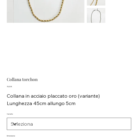
Collana torchon
Prezzo
18,00 €
Collana in acciaio placcato oro (variante)
Lunghezza 45cm allungo 5cm
Variante
Dimensione