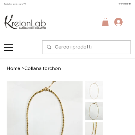
Spedizione gratuita sopra i 99€
+39 3924298481
Home
>
Collana torchon