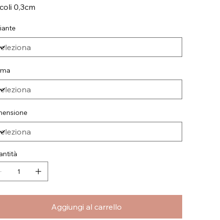
ccoli 0,3cm
iante
rma
mensione
ntità
Aggiungi al carrello