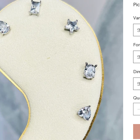
Pi
Var
Fo
Di
Qua