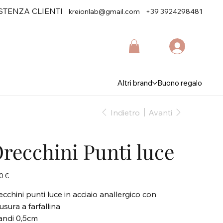
STENZA CLIENTI
kreionlab@gmail.com
+39 3924298481
Altri brand
Buono regalo
Indietro
Avanti
recchini Punti luce
zo
0 €
cchini punti luce in acciaio anallergico con
usura a farfallina
andi 0,5cm