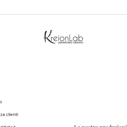
o
za clienti
ddicted