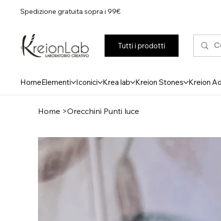
Spedizione gratuita sopra i 99€
Tutti i prodotti
Home
Elementi
Iconici
Krea lab
Kreion Stones
Kreion A
Home
>
Orecchini Punti luce